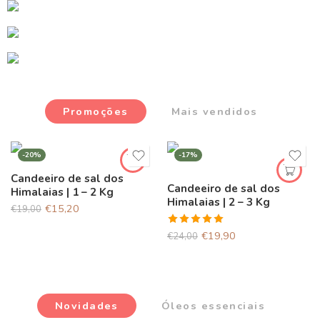
Promoções
Mais vendidos
-20%
-17%
Candeeiro de sal dos
Candeeiro de sal dos
Himalaias | 1 – 2 Kg
Himalaias | 2 – 3 Kg
€
15,20
€
19,00
Avaliação
€
19,90
€
24,00
5.00
de 5
Novidades
Óleos essenciais