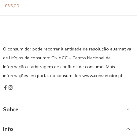
Avaliação
€
35,00
4.67
de 5
O consumidor pode recorrer à entidade de resolução alternativa
de Litígios de consumo: CNIACC – Centro Nacional de
Informação e arbitragem de conflitos de consumo. Mais
informações em portal do consumidor: www.consumidor.pt
Sobre
Info