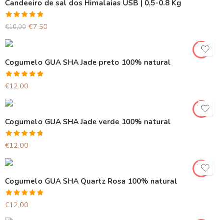
Candeeiro de sal dos Himalaias USB | 0,5-0.8 Kg
Avaliação
€
7,50
€
10,00
5.00
de 5
Cogumelo GUA SHA Jade preto 100% natural
Avaliação
€
12,00
5.00
de 5
Cogumelo GUA SHA Jade verde 100% natural
Avaliação
€
12,00
4.75
de 5
Cogumelo GUA SHA Quartz Rosa 100% natural
Avaliação
€
12,00
5.00
de 5