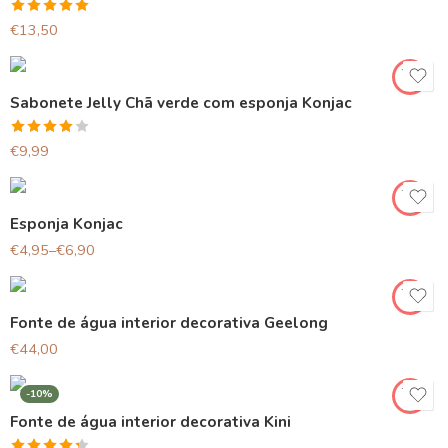
Avaliação
€
13,50
5.00
de 5
Sabonete Jelly Chã verde com esponja Konjac
Avaliação
€
9,99
4.00
de 5
Esponja Konjac
€
4,95
–
€
6,90
Fonte de água interior decorativa Geelong
€
44,00
-10%
Fonte de água interior decorativa Kini