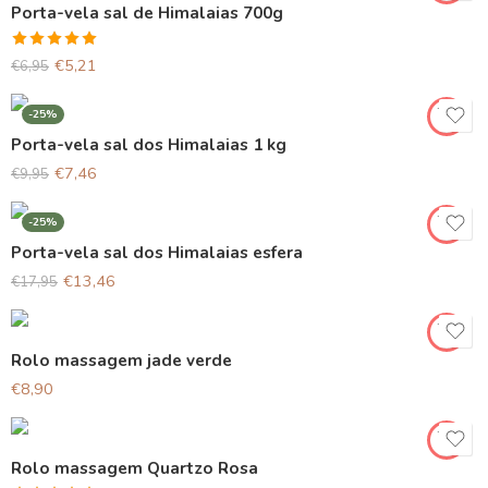
Porta-vela sal de Himalaias 700g
Avaliação
€
5,21
€
6,95
5.00
de 5
-25%
Porta-vela sal dos Himalaias 1 kg
€
7,46
€
9,95
-25%
Porta-vela sal dos Himalaias esfera
€
13,46
€
17,95
Rolo massagem jade verde
€
8,90
Rolo massagem Quartzo Rosa