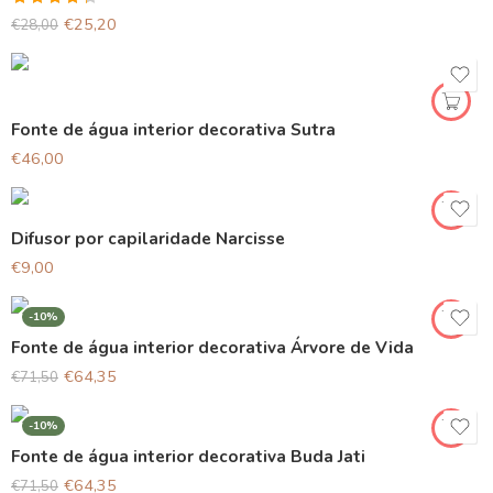
Avaliação
€
25,20
€
28,00
4.33
de 5
Fonte de água interior decorativa Sutra
€
46,00
Difusor por capilaridade Narcisse
€
9,00
-10%
Fonte de água interior decorativa Árvore de Vida
€
64,35
€
71,50
-10%
Fonte de água interior decorativa Buda Jati
€
64,35
€
71,50