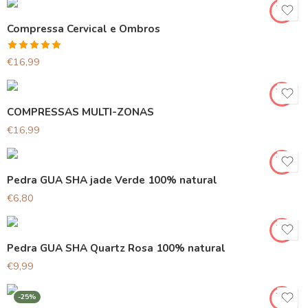
Compressa Cervical e Ombros
Avaliação
€
16,99
5.00
de 5
COMPRESSAS MULTI-ZONAS
€
16,99
Pedra GUA SHA jade Verde 100% natural
€
6,80
Pedra GUA SHA Quartz Rosa 100% natural
€
9,99
-25%