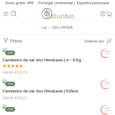
Envio grátis: 49€ - Portugal continental | Espanha peninsular
Lar
ZEN ARÔME
Filtros
Ordenar por
-18%
Candeeiro de sal dos Himalaias | 4 – 6 Kg
Avaliação
€
29,70
€
36,00
5.00
de 5
-25%
Candeeiro de sal dos Himalaias | Esfera
€
29,21
€
38,95
-25%