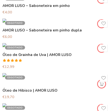
AMOR LUSO – Saboneteira em pinho
€
4,00
ESGOTADO
AMOR LUSO – Saboneteira em pinho dupla
€
6,00
ESGOTADO
Óleo de Grainha de Uva | AMOR LUSO
Avaliação
€
12,99
5.00
de 5
ESGOTADO
Óleo de Hibisco | AMOR LUSO
€
19,70
ESGOTADO