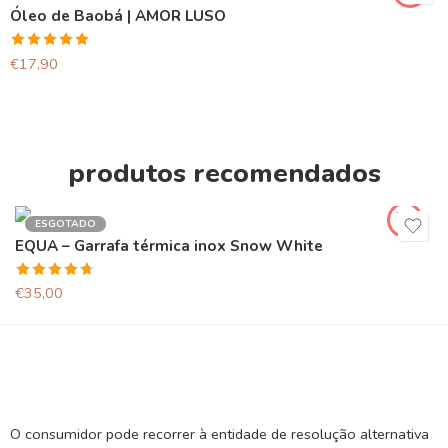
Óleo de Baobá | AMOR LUSO
Avaliação
€
17,90
5.00
de 5
produtos recomendados
ESGOTADO
EQUA – Garrafa térmica inox Snow White
Avaliação
€
35,00
4.67
de 5
O consumidor pode recorrer à entidade de resolução alternativa