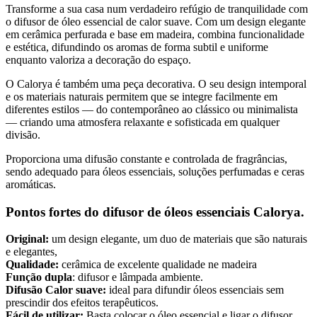
Transforme a sua casa num verdadeiro refúgio de tranquilidade com
o difusor de óleo essencial de calor suave. Com um design elegante
em cerâmica perfurada e base em madeira, combina funcionalidade
e estética, difundindo os aromas de forma subtil e uniforme
enquanto valoriza a decoração do espaço.
O Calorya é também uma peça decorativa. O seu design intemporal
e os materiais naturais permitem que se integre facilmente em
diferentes estilos — do contemporâneo ao clássico ou minimalista
— criando uma atmosfera relaxante e sofisticada em qualquer
divisão.
Proporciona uma difusão constante e controlada de fragrâncias,
sendo adequado para óleos essenciais, soluções perfumadas e ceras
aromáticas.
Pontos fortes do difusor de óleos essenciais Calorya.
Original:
um design elegante, um duo de materiais que são naturais
e elegantes,
Qualidade:
cerâmica de excelente qualidade ne madeira
Função dupla
: difusor e lâmpada ambiente.
Difusão Calor suave:
ideal para difundir óleos essenciais sem
prescindir dos efeitos terapêuticos.
Fácil de utilizar:
Basta colocar o óleo essencial e ligar o difusor.