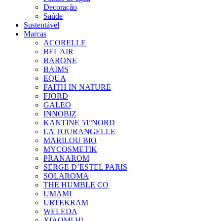
Decoração
Saúde
Sustentável
Marcas
ACORELLE
BEL AIR
BARONE
BAIMS
EQUA
FAITH IN NATURE
FJORD
GALEO
INNOBIZ
KANTINE 51ºNORD
LA TOURANGELLE
MARILOU BIO
MYCOSMETIK
PRANAROM
SERGE D’ESTEL PARIS
SOLAROMA
THE HUMBLE CO
UMAMI
URTEKRAM
WELEDA
XIAOMI HL