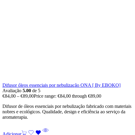
Difusor óleos essenciais por nebulização ONA [ By EBOKO]
Avaliação
5.00
de 5
€
84,00
–
€
89,00
Price range: €84,00 through €89,00
Difusor de óleos essenciais por nebulização fabricado com materiais
nobres e ecológicos. Qualidade, design e eficiência ao serviço da
aromaterapia.
Adicionar