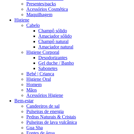
Presentes/packs
Acessórios Cosmética
Maquilhagem
Higiene
Cabelo
Champô sólido
Amaciador sólido
Champô natural
Amaciador natural
Higiene Corporal
Desodorizantes
Gel duche / Banho
Sabonetes
Bebé | Criança
Higiene Oral
Homem
Mãos
Acessórios Higiene
Bem-estar
Candeeiros de sal
Pulseiras de energia
Pedras Naturais & Cristais
Pulseiras de lava vulcânica
Gua Sha
Fontes de água