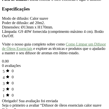
Especificações
Modo de difusão: Calor suave
Poder de difusão: até 20m2.
Dimensões: Ø13mm x H170mm.
Lâmpada: G9 40W fornecida (comprimento máximo 4 cm). Botão
On/Off.
Visite o nosso guia completo sobre como
Como Limpar um Difusor
de Óleos Essenciais
e explore as técnicas e produtos que o ajudarão
a manter o seu difusor de aromas em ótimo estado.
0.00
0 avaliações
0
5
0
4
0
3
0
2
0
1
Obrigado!
Sua avaliação foi enviada
Seja o primeiro a avaliar “Difusor de óleos essenciais calor suave