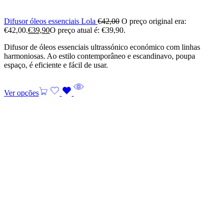
Difusor óleos essenciais Lola
€
42,00
O preço original era:
€42,00.
€
39,90
O preço atual é: €39,90.
Difusor de óleos essenciais ultrassónico económico com linhas
harmoniosas. Ao estilo contemporâneo e escandinavo, poupa
espaço, é eficiente e fácil de usar.
Ver opções