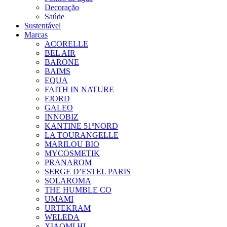
Decoração
Saúde
Sustentável
Marcas
ACORELLE
BEL AIR
BARONE
BAIMS
EQUA
FAITH IN NATURE
FJORD
GALEO
INNOBIZ
KANTINE 51ºNORD
LA TOURANGELLE
MARILOU BIO
MYCOSMETIK
PRANAROM
SERGE D’ESTEL PARIS
SOLAROMA
THE HUMBLE CO
UMAMI
URTEKRAM
WELEDA
XIAOMI HL