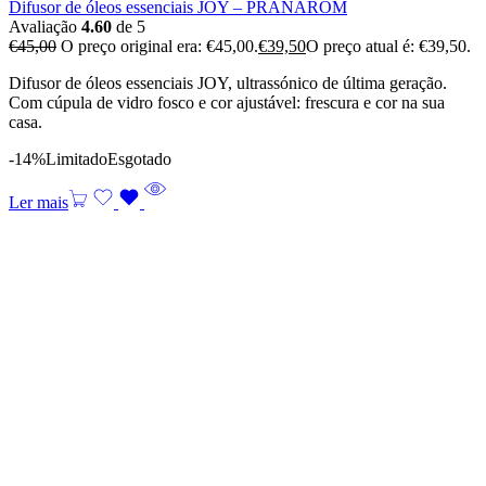
Difusor de óleos essenciais JOY – PRANAROM
Avaliação
4.60
de 5
€
45,00
O preço original era: €45,00.
€
39,50
O preço atual é: €39,50.
Difusor de óleos essenciais JOY, ultrassónico de última geração.
Com cúpula de vidro fosco e cor ajustável: frescura e cor na sua
casa.
-14%
Limitado
Esgotado
Ler mais