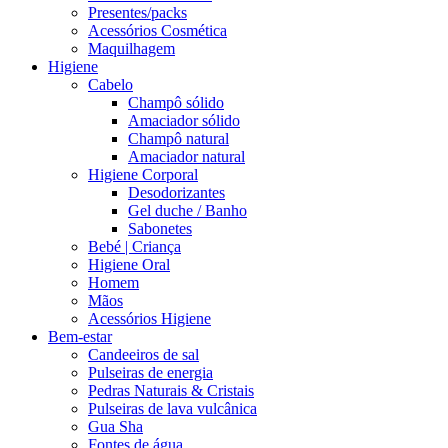
Presentes/packs
Acessórios Cosmética
Maquilhagem
Higiene
Cabelo
Champô sólido
Amaciador sólido
Champô natural
Amaciador natural
Higiene Corporal
Desodorizantes
Gel duche / Banho
Sabonetes
Bebé | Criança
Higiene Oral
Homem
Mãos
Acessórios Higiene
Bem-estar
Candeeiros de sal
Pulseiras de energia
Pedras Naturais & Cristais
Pulseiras de lava vulcânica
Gua Sha
Fontes de água