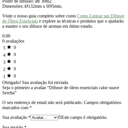
Poder de difusão: até 30m2.
Dimensões: Ø132mm x H95mm.
Visite o nosso guia completo sobre como
Como Limpar um Difusor
de Óleos Essenciais
e explore as técnicas e produtos que o ajudarão
a manter o seu difusor de aromas em ótimo estado.
0.00
0 avaliações
0
5
0
4
0
3
0
2
0
1
Obrigado!
Sua avaliação foi enviada
Seja o primeiro a avaliar “Difusor de óleos essenciais calor suave
Serelia”
O seu endereço de email não será publicado.
Campos obrigatórios
marcados com
*
Sua avaliação
*
Este campo é obrigatório.
Sua revisão
*