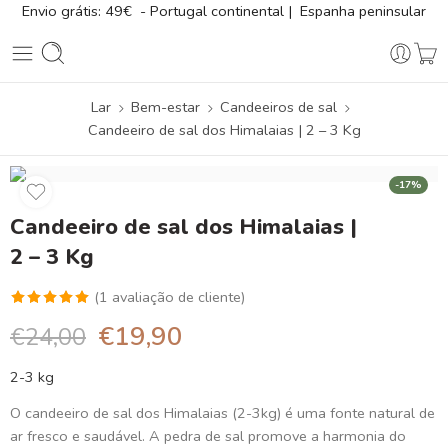
Envio grátis: 49€ - Portugal continental | Espanha peninsular
Lar
Bem-estar
Candeeiros de sal
Candeeiro de sal dos Himalaias | 2 – 3 Kg
-17%
Candeeiro de sal dos Himalaias |
2 – 3 Kg
(
1
avaliação de cliente)
Classificado
1
€
19,90
€
24,00
com
5.00
em 5 com
2-3 kg
base em
O candeeiro de sal dos Himalaias (2-3kg) é uma fonte natural de
classificação
ar fresco e saudável. A pedra de sal promove a harmonia do
de cliente