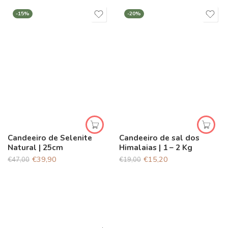
-15%
-20%
Candeeiro de Selenite
Candeeiro de sal dos
Natural | 25cm
Himalaias | 1 – 2 Kg
€
39,90
€
15,20
€
47,00
€
19,00