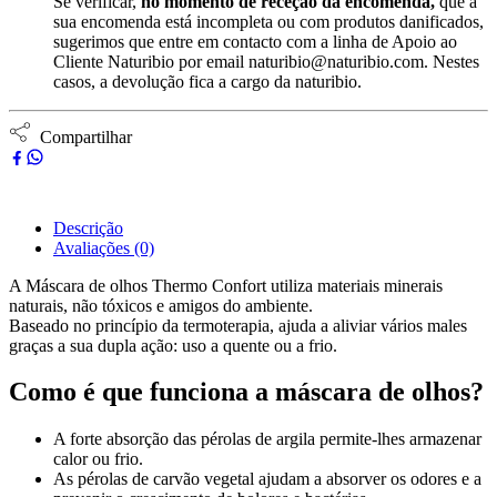
Se verificar,
no momento de receção da encomenda,
que a
sua encomenda está incompleta ou com produtos danificados,
sugerimos que entre em contacto com a linha de Apoio ao
Cliente Naturibio por email naturibio@naturibio.com. Nestes
casos, a devolução fica a cargo da naturibio.
Compartilhar
Descrição
Avaliações (0)
A Máscara de olhos Thermo Confort utiliza materiais minerais
naturais, não tóxicos e amigos do ambiente.
Baseado no princípio da termoterapia, ajuda a aliviar vários males
graças a sua dupla ação: uso a quente ou a frio.
Como é que funciona a máscara de olhos?
A forte absorção das pérolas de argila permite-lhes armazenar
calor ou frio.
As pérolas de carvão vegetal ajudam a absorver os odores e a