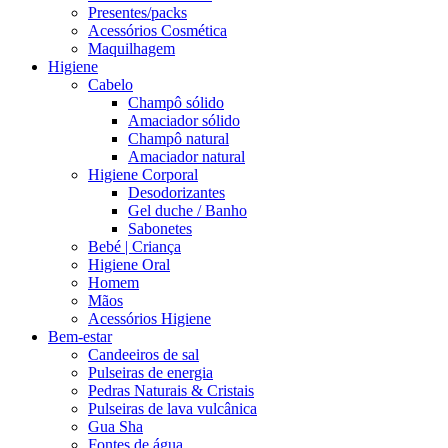
Presentes/packs
Acessórios Cosmética
Maquilhagem
Higiene
Cabelo
Champô sólido
Amaciador sólido
Champô natural
Amaciador natural
Higiene Corporal
Desodorizantes
Gel duche / Banho
Sabonetes
Bebé | Criança
Higiene Oral
Homem
Mãos
Acessórios Higiene
Bem-estar
Candeeiros de sal
Pulseiras de energia
Pedras Naturais & Cristais
Pulseiras de lava vulcânica
Gua Sha
Fontes de água