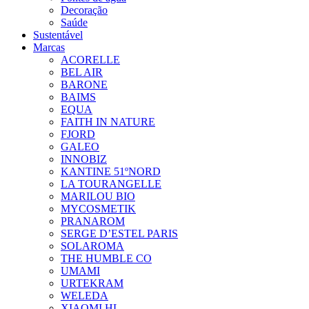
Decoração
Saúde
Sustentável
Marcas
ACORELLE
BEL AIR
BARONE
BAIMS
EQUA
FAITH IN NATURE
FJORD
GALEO
INNOBIZ
KANTINE 51ºNORD
LA TOURANGELLE
MARILOU BIO
MYCOSMETIK
PRANAROM
SERGE D’ESTEL PARIS
SOLAROMA
THE HUMBLE CO
UMAMI
URTEKRAM
WELEDA
XIAOMI HL