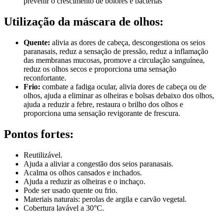
prevenir o crescimento de bolores e bactérias
Utilização da máscara de olhos:
Quente:
alivia as dores de cabeça, descongestiona os seios
paranasais, reduz a sensação de pressão, reduz a inflamação
das membranas mucosas, promove a circulação sanguínea,
reduz os olhos secos e proporciona uma sensação
reconfortante.
Frio:
combate a fadiga ocular, alivia dores de cabeça ou de
olhos, ajuda a eliminar as olheiras e bolsas debaixo dos olhos,
ajuda a reduzir a febre, restaura o brilho dos olhos e
proporciona uma sensação revigorante de frescura.
Pontos fortes:
Reutilizável.
Ajuda a aliviar a congestão dos seios paranasais.
Acalma os olhos cansados e inchados.
Ajuda a reduzir as olheiras e o inchaço.
Pode ser usado quente ou frio.
Materiais naturais: perolas de argila e carvão vegetal.
Cobertura lavável a 30°C.