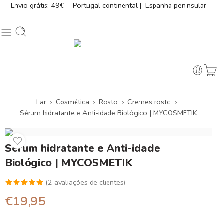
Envio grátis: 49€ - Portugal continental | Espanha peninsular
Lar
Cosmética
Rosto
Cremes rosto
Sérum hidratante e Anti-idade Biológico | MYCOSMETIK
Sérum hidratante e Anti-idade
Biológico | MYCOSMETIK
(
2
avaliações de clientes)
Classificado
2
€
19,95
com
5.00
em 5 com