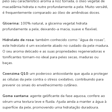
pelo seu característico aroma a noz torrada, o óleo vegetal de
macadâmia hidrata e nutre profundamente a pele. Muito versátil,
é frequentemente comparado ao óleo de amêndoas doces.
Glicerina:
100% natural, a glicerina vegetal hidrata
profundamente a pele, deixando-a macia, suave e flexível.
Hidrolato de rosa
: também conhecido como “água de rosas”,
este hidrolato é um excelente aliado no cuidado da pele madura.
O seu aroma delicado e as suas propriedades regeneradoras e
tonificantes tornam-no ideal para peles secas, maduras ou
baças.
Coenzima Q10
: um poderoso antioxidante que ajuda a proteger
as células da pele contra o stress oxidativo, contribuindo para
prevenir os sinais do envelhecimento cutâneo.
Goma xantana
: agente gelificante da fase aquosa, confere ao
sérum uma textura leve e fluida. Ajuda ainda a manter a água à
superfície da pele, promovendo uma hidratação duradoura.