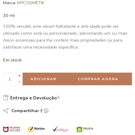
Marca:
MYCOSMETIK
base em
classificações
30 ml
de clientes
100% versátil, este sérum hidratante e anti-idade pode ser
utilizado como está ou personalizado, adicionando um ou mais
óleos essenciais para lhe conferir mais propriedades ou para
satisfazer uma necessidade específica.
Em stock
ADICIONAR
COMPRAR AGORA
Entrega e Devolução
Compartilhar