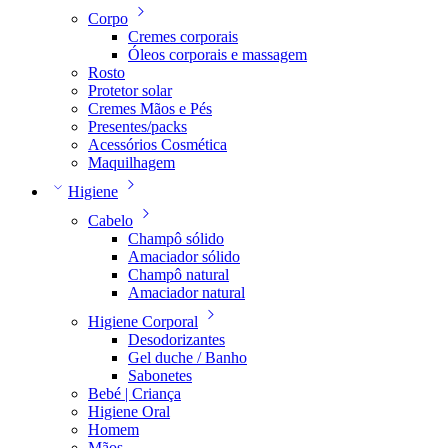
Corpo
Cremes corporais
Óleos corporais e massagem
Rosto
Protetor solar
Cremes Mãos e Pés
Presentes/packs
Acessórios Cosmética
Maquilhagem
Higiene
Cabelo
Champô sólido
Amaciador sólido
Champô natural
Amaciador natural
Higiene Corporal
Desodorizantes
Gel duche / Banho
Sabonetes
Bebé | Criança
Higiene Oral
Homem
Mãos