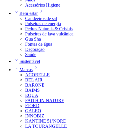
Acessórios Higiene
Bem-estar
Candeeiros de sal
Pulseiras de energia
Pedras Naturais & Cristais
Pulseiras de lava vulcânica
Gua Sha
Fontes de água
Decoração
Saúde
Sustentável
Marcas
ACORELLE
BEL AIR
BARONE
BAIMS
EQUA
FAITH IN NATURE
FJORD
GALEO
INNOBIZ
KANTINE 51ºNORD
LA TOURANGELLE