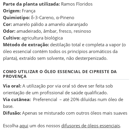
Parte da planta utilizada:
Ramos Floridos
Origem:
França
Quimiotipo:
δ-3-Careno, α-Pineno
Cor:
amarelo pálido a amarelo alaranjado
Odor:
amadeirado, âmbar, fresco, resinoso
Cultivo:
agricultura biológica
Método de extração:
destilação total e completa a vapor (o
óleo essencial contém todos os princípios aromáticos da
planta), extraído sem solvente, não desterpenizado.
COMO UTILIZAR O ÓLEO ESSENCIAL DE CIPRESTE DA
PROVENÇA
Via oral:
A utilização por via oral só deve ser feita sob
orientação de um profissional de saúde qualificado.
Via cutânea:
Preferencial – até 20% diluídas num óleo de
base.
Difusão:
Apenas se misturado com outros óleos mais suaves
Escolha
aqui
um dos nossos
difusores de óleos essenciais
.