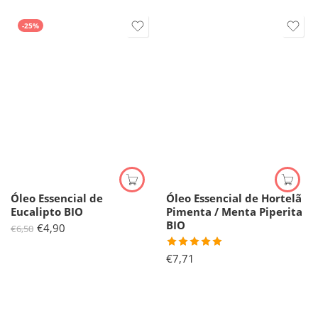
-25%
Óleo Essencial de
Óleo Essencial de Hortelã
Eucalipto BIO
Pimenta / Menta Piperita
BIO
€
4,90
€
6,50
Avaliação
€
7,71
5.00
de 5