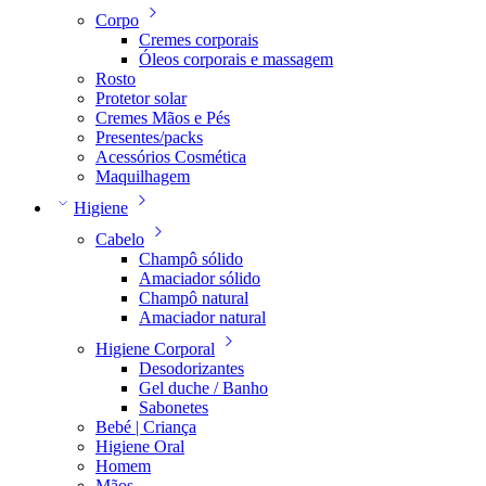
Corpo
Cremes corporais
Óleos corporais e massagem
Rosto
Protetor solar
Cremes Mãos e Pés
Presentes/packs
Acessórios Cosmética
Maquilhagem
Higiene
Cabelo
Champô sólido
Amaciador sólido
Champô natural
Amaciador natural
Higiene Corporal
Desodorizantes
Gel duche / Banho
Sabonetes
Bebé | Criança
Higiene Oral
Homem
Mãos