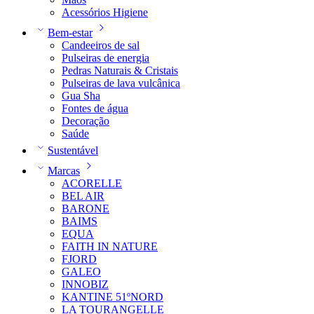
Acessórios Higiene
Bem-estar
Candeeiros de sal
Pulseiras de energia
Pedras Naturais & Cristais
Pulseiras de lava vulcânica
Gua Sha
Fontes de água
Decoração
Saúde
Sustentável
Marcas
ACORELLE
BEL AIR
BARONE
BAIMS
EQUA
FAITH IN NATURE
FJORD
GALEO
INNOBIZ
KANTINE 51ºNORD
LA TOURANGELLE