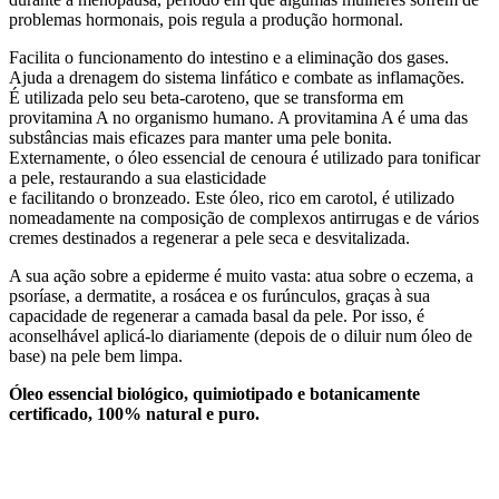
problemas hormonais, pois regula a produção hormonal.
Facilita o funcionamento do intestino e a eliminação dos gases.
Ajuda a drenagem do sistema linfático e combate as inflamações.
É utilizada pelo seu beta-caroteno, que se transforma em
provitamina A no organismo humano. A provitamina A é uma das
substâncias mais eficazes para manter uma pele bonita.
Externamente, o óleo essencial de cenoura é utilizado para tonificar
a pele, restaurando a sua elasticidade
e facilitando o bronzeado. Este óleo, rico em carotol, é utilizado
nomeadamente na composição de complexos antirrugas e de vários
cremes destinados a regenerar a pele seca e desvitalizada.
A sua ação sobre a epiderme é muito vasta: atua sobre o eczema, a
psoríase, a dermatite, a rosácea e os furúnculos, graças à sua
capacidade de regenerar a camada basal da pele. Por isso, é
aconselhável aplicá-lo diariamente (depois de o diluir num óleo de
base) na pele bem limpa.
Óleo essencial biológico, quimiotipado e botanicamente
certificado, 100% natural e puro.