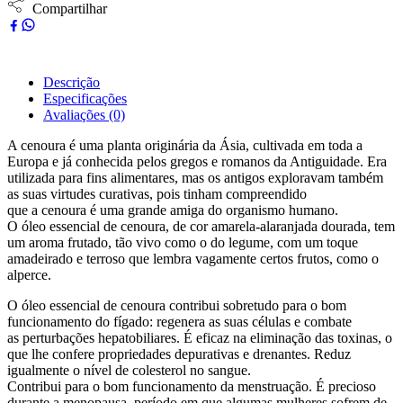
Compartilhar
Descrição
Especificações
Avaliações (0)
A cenoura é uma planta originária da Ásia, cultivada em toda a
Europa e já conhecida pelos gregos e romanos da Antiguidade. Era
utilizada para fins alimentares, mas os antigos exploravam também
as suas virtudes curativas, pois tinham compreendido
que a cenoura é uma grande amiga do organismo humano.
O óleo essencial de cenoura, de cor amarela-alaranjada dourada, tem
um aroma frutado, tão vivo como o do legume, com um toque
amadeirado e terroso que lembra vagamente certos frutos, como o
alperce.
O óleo essencial de cenoura contribui sobretudo para o bom
funcionamento do fígado: regenera as suas células e combate
as perturbações hepatobiliares. É eficaz na eliminação das toxinas, o
que lhe confere propriedades depurativas e drenantes. Reduz
igualmente o nível de colesterol no sangue.
Contribui para o bom funcionamento da menstruação. É precioso
durante a menopausa, período em que algumas mulheres sofrem de