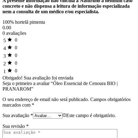
A presente informação não vincula a Naturibio a nenhum caso
concreto e não dispensa a leitura de informação especializada
nem a consulta de um médico e/ou especialista.
100% hortelã pimenta
0.00
0 avaliações
0
5
0
4
0
3
0
2
0
1
Obrigado!
Sua avaliação foi enviada
Seja o primeiro a avaliar “Óleo Essencial de Cenoura BIO |
PRANAROM”
O seu endereço de email não será publicado.
Campos obrigatórios
marcados com
*
Sua avaliação
*
Este campo é obrigatório.
Sua revisão
*