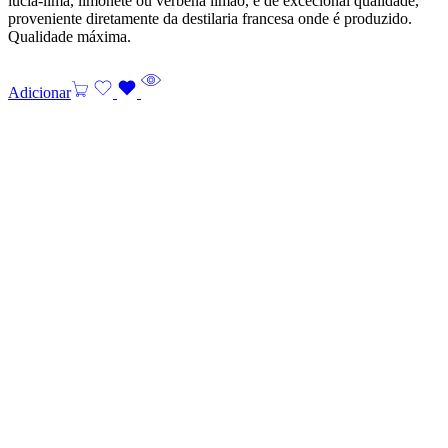
lúcia-lima, limonete ou verbena limão, é de excecional qualidade,
proveniente diretamente da destilaria francesa onde é produzido.
Qualidade máxima.
Adicionar