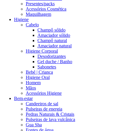
Presentes/packs
Acessórios Cosmética
Maquilhagem
Higiene
Cabelo
Champô sólido
Amaciador sólido
Champô natural
Amaciador natural
Higiene Corporal
Desodorizantes
Gel duche / Banho
Sabonetes
Bebé | Criança
Higiene Oral
Homem
Mãos
Acessórios Higiene
Bem-estar
Candeeiros de sal
Pulseiras de energia
Pedras Naturais & Cristais
Pulseiras de lava vulcânica
Gua Sha
Fontes de água