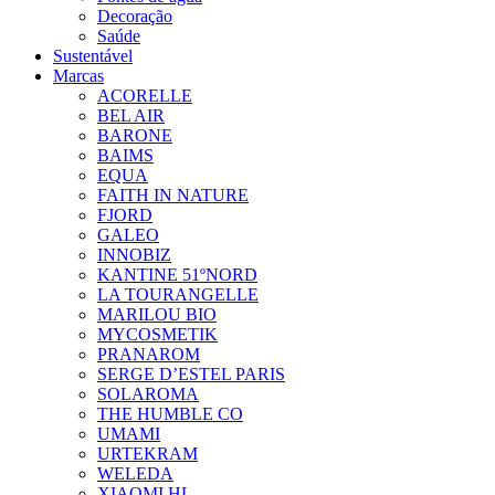
Decoração
Saúde
Sustentável
Marcas
ACORELLE
BEL AIR
BARONE
BAIMS
EQUA
FAITH IN NATURE
FJORD
GALEO
INNOBIZ
KANTINE 51ºNORD
LA TOURANGELLE
MARILOU BIO
MYCOSMETIK
PRANAROM
SERGE D’ESTEL PARIS
SOLAROMA
THE HUMBLE CO
UMAMI
URTEKRAM
WELEDA
XIAOMI HL