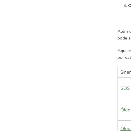
O
Além d
pode se
Aqui e
por est
Siner
SOS 
Óleo
Óleo 