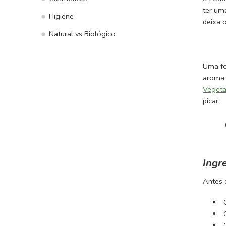
ter um
Higiene
deixa o
Natural vs Biológico
Uma fo
aroma 
Vegeta
picar.
Ingr
Antes 