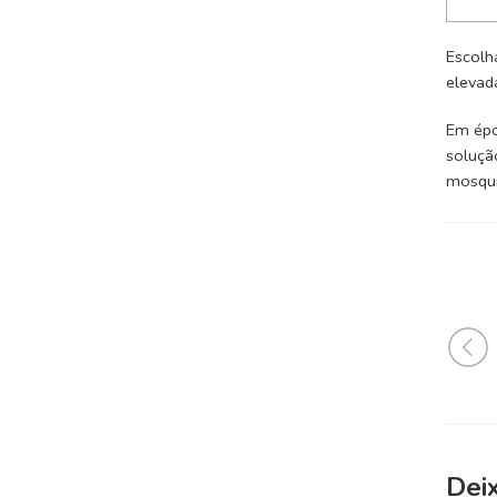
Escolh
elevad
Em épo
soluçã
mosqui
Dei