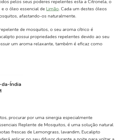
idos pelos seus poderes repelentes esta a Citronela, o
a e o óleo essencial de
Limão
. Cada um destes óleos
osquitos, afastando-os naturalmente.
repelente de mosquitos, o seu aroma cítrico é
ucalipto possui propriedades repelentes devido ao seu
ossuir um aroma relaxante, também é eficaz como
-da-Índia
M
os, procurar por uma sinergia especialmente
Essenciais Replente de Mosquitos, é uma solução natural
otas frescas de Lemongrass, lavandim, Eucalipto
derá aplicar no seu difusor durante a noite para voltar a