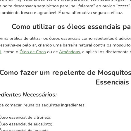
a noite descansada sem bichos para lhe “falarem” ao ouvido “zzzzz”
 ambiente fresco e agradável. É uma alternativa segura e eficaz.
Como utilizar os óleos essenciais p
rma prática de utilizar os óleos essenciais como repelentes é adici
espalha-se pelo ar, criando uma barreira natural contra os mosquito
l
, como o
Óleo de Coco
ou de
Amêndoas
, e aplicá-los diretament
Como fazer um repelente de Mosquitos
Essenciais
edientes Necessários:
de começar, reúna os seguintes ingredientes:
Óleo essencial de citronela;
Óleo essencial de eucalipto;
Óleo essencial de lavanda;