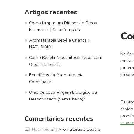
Artigos recentes
Como Limpar um Difusor de Óleos
Essenciais | Guia Completo
Co
Aromaterapia Bebé e Criança |
NATURIBIO
Na épo
Como Repelir Mosquitos/Insetos com
muitas
Óleos Essenciais
podem 
propri
Benefícios da Aromaterapia
Combinada
Óleo de coco Virgem Biológico ou
Desodorizado (Sem Cheiro)?
Os aro
devido
propri
Comentários recentes
essenc
Naturibio
em
Aromaterapia Bebé e