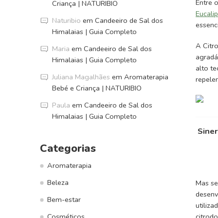
Entre 
Criança | NATURIBIO
Eucali
Naturibio
em
Candeeiro de Sal dos
essenc
Himalaias | Guia Completo
A Citr
Maria
em
Candeeiro de Sal dos
agradá
Himalaias | Guia Completo
alto t
Juliana Magalhães
em
Aromaterapia
repelen
Bebé e Criança | NATURIBIO
Paula
em
Candeeiro de Sal dos
Himalaias | Guia Completo
Sine
Categorias
Aromaterapia
Beleza
Mas se
desenv
Bem-estar
utiliz
citrodo
Cosméticos