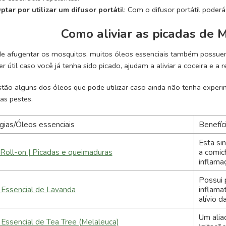
ptar por utilizar um difusor portáti
l: Com o difusor portátil poderá
Como aliviar as picadas de 
e afugentar os mosquitos, muitos óleos essenciais também possuem p
r útil caso você já tenha sido picado, ajudam a aliviar a coceira e a 
stão alguns dos óleos que pode utilizar caso ainda não tenha experim
as pestes.
gias/Óleos essenciais
Benefíc
Esta sin
Roll-on | Picadas e queimaduras
a comich
inflama
Possui 
 Essencial de Lavanda
inflama
alívio 
Um alia
Essencial de Tea Tree (Melaleuca)