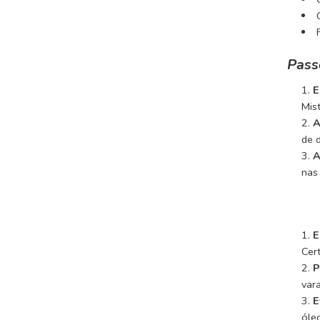
Pass
E
Mis
A
de 
A
nas 
E
Cer
P
var
E
óle