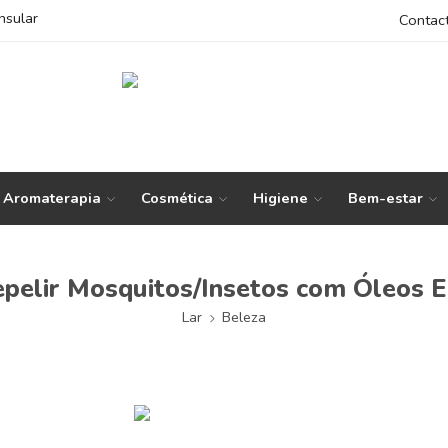
nsular
Contac
Aromaterapia
Cosmética
Higiene
Bem-estar
elir Mosquitos/Insetos com Óleos E
Lar
Beleza