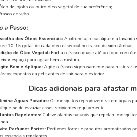
Óleo de jojoba ou outro óleo vegetal de sua preferência;
Frasco de vidro.
o a Passo:
scolha dos Óleos Essenciais:
A citronela, o eucalipto e a lavanda
ture 10-15 gotas de cada óleo essencial no frasco de vidro âmbar.
dição do Óleo Vegetal:
Encha o frasco quase até ao topo com óleo 
deixar espaço para agitar bem a mistura.
gite Bem e Aplique:
Agite o frasco vigorosamente para misturar o
áreas expostas da pele antes de sair para o exterior.
Dicas adicionais para afastar m
limine Águas Paradas:
Os mosquitos reproduzem-se em águas par
tifique-se de esvaziar esses recipientes regularmente.
lantas Repelentes:
Cultive plantas naturais que repelam mosquitos,
anda.
vite Perfumes Fortes:
Perfumes fortes e produtos aromatizados po
os essenciais repelentes.