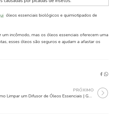
ões causadas por picadas de insetos.
ui
óleos essenciais biológicos e quimiotipados de
r um incômodo, mas os óleos essenciais oferecem uma
ntas, esses óleos são seguros e ajudam a afastar os
PRÓXIMO
Como Limpar um Difusor de Óleos Essenciais | Guia Completo