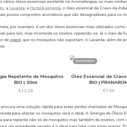
os vários óleos essenciais existente na Aromaterapia, os mais conhec
pto
, a
Lavanda
, a
Hortelã-pimenta
, o óleo essencial de Cravo-da-Índi
iais possui compostos aromáticos que são desagradáveis para os m
onela, por exemplo, é um dos óleos essenciais mais utilizados como 
vel para nós, mas incomoda os insetos, repelindo-os. Já o óleo de E
eor de
cineol
, que os mosquitos não suportam. A Lavanda, além de p
te.
ESGOTADO
rgia Repelente de Mosquitos
Óleo Essencial de Cravo
BIO | 30ml
BIO | PRANARO
€
13,28
€
7,56
 procura uma solução rápida para estas pestes chamadas de Mosquit
olvida para afastar os mosquitos será o ideal. A Sinergia de Óleos 
ada para replente não só de mosquitos mas também de insetos, com n
ra e um ingrediente secreto é o ideal para lidar com estas pragas. Po