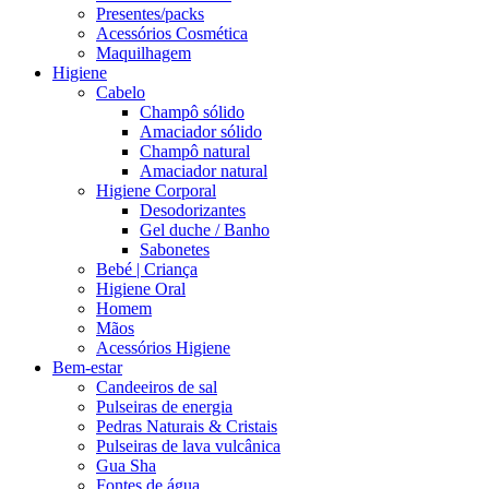
Presentes/packs
Acessórios Cosmética
Maquilhagem
Higiene
Cabelo
Champô sólido
Amaciador sólido
Champô natural
Amaciador natural
Higiene Corporal
Desodorizantes
Gel duche / Banho
Sabonetes
Bebé | Criança
Higiene Oral
Homem
Mãos
Acessórios Higiene
Bem-estar
Candeeiros de sal
Pulseiras de energia
Pedras Naturais & Cristais
Pulseiras de lava vulcânica
Gua Sha
Fontes de água