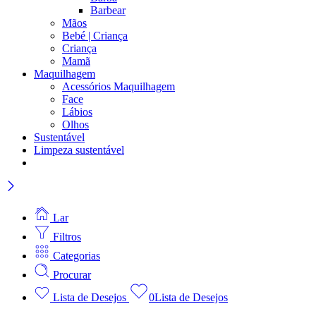
Barbear
Mãos
Bebé | Criança
Criança
Mamã
Maquilhagem
Acessórios Maquilhagem
Face
Lábios
Olhos
Sustentável
Limpeza sustentável
Lar
Filtros
Categorias
Procurar
Lista de Desejos
0
Lista de Desejos