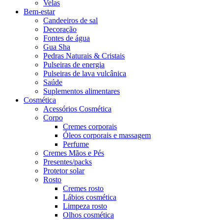
Velas
Bem-estar
Candeeiros de sal
Decoração
Fontes de água
Gua Sha
Pedras Naturais & Cristais
Pulseiras de energia
Pulseiras de lava vulcânica
Saúde
Suplementos alimentares
Cosmética
Acessórios Cosmética
Corpo
Cremes corporais
Óleos corporais e massagem
Perfume
Cremes Mãos e Pés
Presentes/packs
Protetor solar
Rosto
Cremes rosto
Lábios cosmética
Limpeza rosto
Olhos cosmética