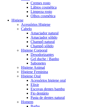
Cremes rosto
Lábios cosmética
Limpeza rosto
Olhos cosmética
Higiene
Acessórios Higiene
Cabelo
Amaciador natural
Amaciador sólido
Champô natural
Champô sólido
Higiene Corporal
Desodorizantes
Gel duche / Banho
Sabonetes
Higiene Animal
Higiene Feminina
Higiene Oral
Acessórios higiene oral
Elixir
Escovas dentes bambu
Fio dentário
Pasta de dentes natural
Homem
Barba