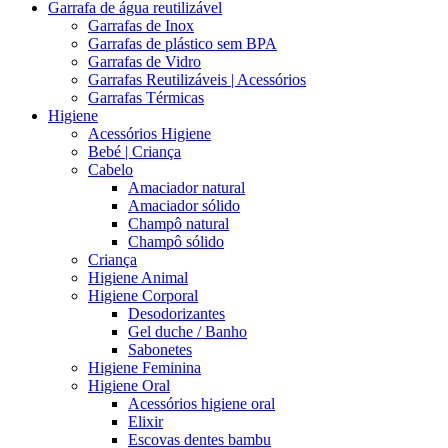
Garrafa de água reutilizável
Garrafas de Inox
Garrafas de plástico sem BPA
Garrafas de Vidro
Garrafas Reutilizáveis | Acessórios
Garrafas Térmicas
Higiene
Acessórios Higiene
Bebé | Criança
Cabelo
Amaciador natural
Amaciador sólido
Champô natural
Champô sólido
Criança
Higiene Animal
Higiene Corporal
Desodorizantes
Gel duche / Banho
Sabonetes
Higiene Feminina
Higiene Oral
Acessórios higiene oral
Elixir
Escovas dentes bambu