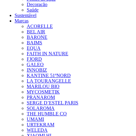
Decoração
Saúde
Sustentável
Marcas
ACORELLE
BEL AIR
BARONE
BAIMS
EQUA
FAITH IN NATURE
FJORD
GALEO
INNOBIZ
KANTINE 51ºNORD
LA TOURANGELLE
MARILOU BIO
MYCOSMETIK
PRANAROM
SERGE D’ESTEL PARIS
SOLAROMA
THE HUMBLE CO
UMAMI
URTEKRAM
WELEDA
XIAOMI HL