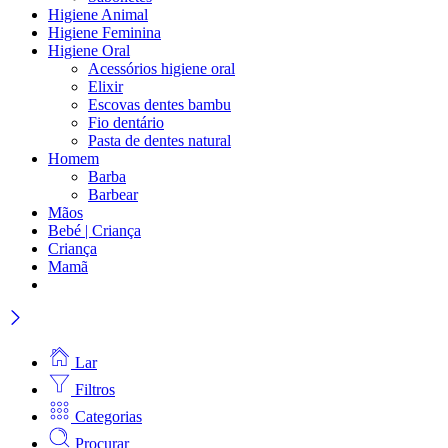
Higiene Animal
Higiene Feminina
Higiene Oral
Acessórios higiene oral
Elixir
Escovas dentes bambu
Fio dentário
Pasta de dentes natural
Homem
Barba
Barbear
Mãos
Bebé | Criança
Criança
Mamã
Lar
Filtros
Categorias
Procurar