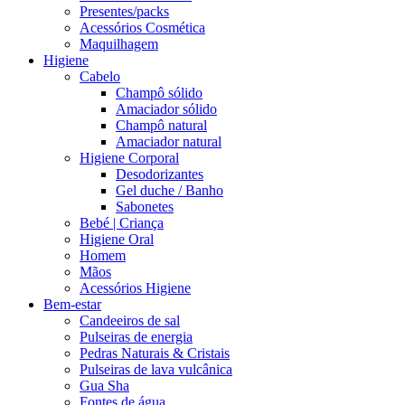
Presentes/packs
Acessórios Cosmética
Maquilhagem
Higiene
Cabelo
Champô sólido
Amaciador sólido
Champô natural
Amaciador natural
Higiene Corporal
Desodorizantes
Gel duche / Banho
Sabonetes
Bebé | Criança
Higiene Oral
Homem
Mãos
Acessórios Higiene
Bem-estar
Candeeiros de sal
Pulseiras de energia
Pedras Naturais & Cristais
Pulseiras de lava vulcânica
Gua Sha
Fontes de água