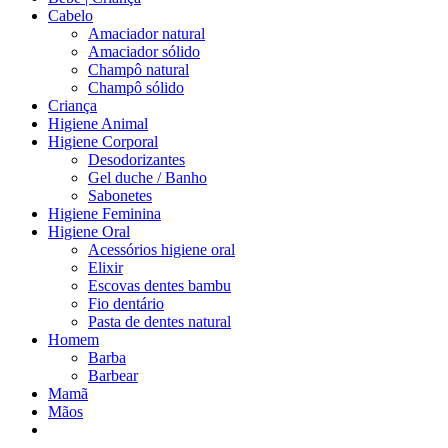
Cabelo
Amaciador natural
Amaciador sólido
Champô natural
Champô sólido
Criança
Higiene Animal
Higiene Corporal
Desodorizantes
Gel duche / Banho
Sabonetes
Higiene Feminina
Higiene Oral
Acessórios higiene oral
Elixir
Escovas dentes bambu
Fio dentário
Pasta de dentes natural
Homem
Barba
Barbear
Mamã
Mãos