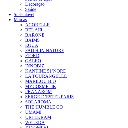
Decoração
Saúde
Sustentável
Marcas
ACORELLE
BEL AIR
BARONE
BAIMS
EQUA
FAITH IN NATURE
FJORD
GALEO
INNOBIZ
KANTINE 51ºNORD
LA TOURANGELLE
MARILOU BIO
MYCOSMETIK
PRANAROM
SERGE D’ESTEL PARIS
SOLAROMA
THE HUMBLE CO
UMAMI
URTEKRAM
WELEDA
XIAOMI HL