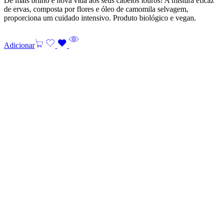
Dê mais brilho e nova vida aos seus cabelos louros! A mistura eficaz
de ervas, composta por flores e óleo de camomila selvagem,
proporciona um cuidado intensivo. Produto biológico e vegan.
Adicionar