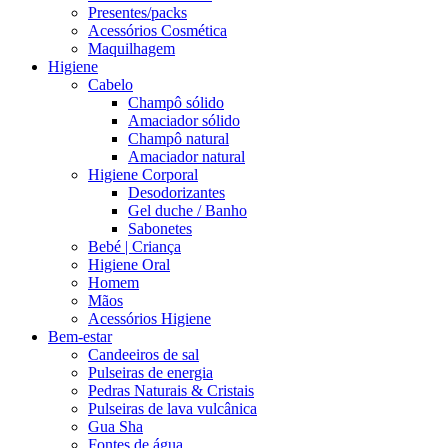
Presentes/packs
Acessórios Cosmética
Maquilhagem
Higiene
Cabelo
Champô sólido
Amaciador sólido
Champô natural
Amaciador natural
Higiene Corporal
Desodorizantes
Gel duche / Banho
Sabonetes
Bebé | Criança
Higiene Oral
Homem
Mãos
Acessórios Higiene
Bem-estar
Candeeiros de sal
Pulseiras de energia
Pedras Naturais & Cristais
Pulseiras de lava vulcânica
Gua Sha
Fontes de água