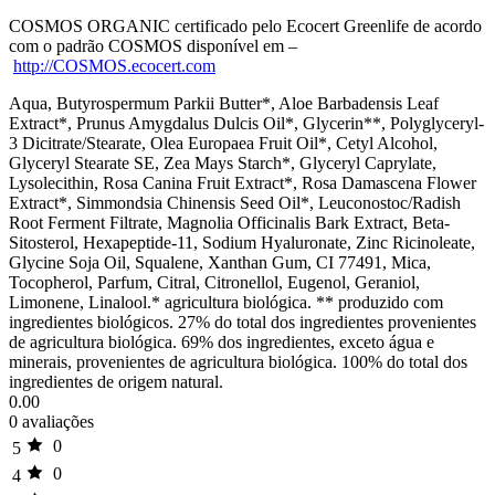
COSMOS ORGANIC certificado pelo Ecocert Greenlife de acordo
com o padrão COSMOS disponível em –
http://COSMOS.ecocert.com
Aqua, Butyrospermum Parkii Butter*, Aloe Barbadensis Leaf
Extract*, Prunus Amygdalus Dulcis Oil*, Glycerin**, Polyglyceryl-
3 Dicitrate/Stearate, Olea Europaea Fruit Oil*, Cetyl Alcohol,
Glyceryl Stearate SE, Zea Mays Starch*, Glyceryl Caprylate,
Lysolecithin, Rosa Canina Fruit Extract*, Rosa Damascena Flower
Extract*, Simmondsia Chinensis Seed Oil*, Leuconostoc/Radish
Root Ferment Filtrate, Magnolia Officinalis Bark Extract, Beta-
Sitosterol, Hexapeptide-11, Sodium Hyaluronate, Zinc Ricinoleate,
Glycine Soja Oil, Squalene, Xanthan Gum, CI 77491, Mica,
Tocopherol, Parfum, Citral, Citronellol, Eugenol, Geraniol,
Limonene, Linalool.* agricultura biológica. ** produzido com
ingredientes biológicos. 27% do total dos ingredientes provenientes
de agricultura biológica. 69% dos ingredientes, exceto água e
minerais, provenientes de agricultura biológica. 100% do total dos
ingredientes de origem natural.
0.00
0 avaliações
0
5
0
4