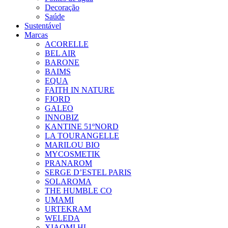
Decoração
Saúde
Sustentável
Marcas
ACORELLE
BEL AIR
BARONE
BAIMS
EQUA
FAITH IN NATURE
FJORD
GALEO
INNOBIZ
KANTINE 51ºNORD
LA TOURANGELLE
MARILOU BIO
MYCOSMETIK
PRANAROM
SERGE D’ESTEL PARIS
SOLAROMA
THE HUMBLE CO
UMAMI
URTEKRAM
WELEDA
XIAOMI HL