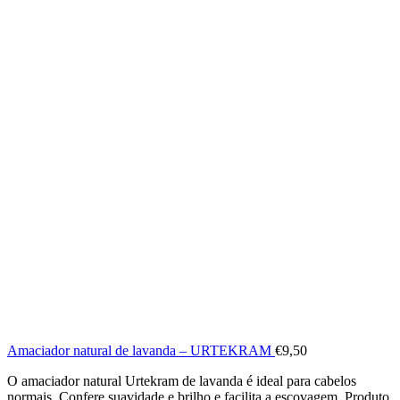
Amaciador natural de lavanda – URTEKRAM
€
9,50
O amaciador natural Urtekram de lavanda é ideal para cabelos
normais. Confere suavidade e brilho e facilita a escovagem. Produto