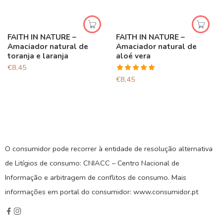
FAITH IN NATURE –
FAITH IN NATURE –
Amaciador natural de
Amaciador natural de
toranja e laranja
aloé vera
€
8,45
Avaliação
€
8,45
5.00
de 5
O consumidor pode recorrer à entidade de resolução alternativa
de Litígios de consumo: CNIACC – Centro Nacional de
Informação e arbitragem de conflitos de consumo. Mais
informações em portal do consumidor: www.consumidor.pt