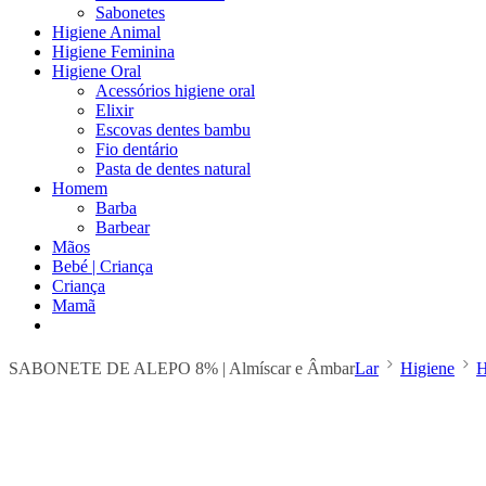
Sabonetes
Higiene Animal
Higiene Feminina
Higiene Oral
Acessórios higiene oral
Elixir
Escovas dentes bambu
Fio dentário
Pasta de dentes natural
Homem
Barba
Barbear
Mãos
Bebé | Criança
Criança
Mamã
SABONETE DE ALEPO 8% | Almíscar e Âmbar
Lar
Higiene
H