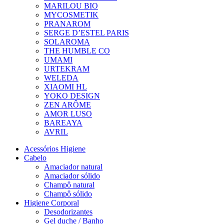
MARILOU BIO
MYCOSMETIK
PRANAROM
SERGE D’ESTEL PARIS
SOLAROMA
THE HUMBLE CO
UMAMI
URTEKRAM
WELEDA
XIAOMI HL
YOKO DESIGN
ZEN ARÔME
AMOR LUSO
BAREAYA
AVRIL
Acessórios Higiene
Cabelo
Amaciador natural
Amaciador sólido
Champô natural
Champô sólido
Higiene Corporal
Desodorizantes
Gel duche / Banho