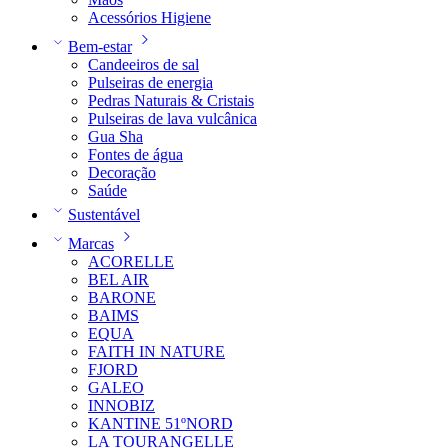
Acessórios Higiene
Bem-estar
Candeeiros de sal
Pulseiras de energia
Pedras Naturais & Cristais
Pulseiras de lava vulcânica
Gua Sha
Fontes de água
Decoração
Saúde
Sustentável
Marcas
ACORELLE
BEL AIR
BARONE
BAIMS
EQUA
FAITH IN NATURE
FJORD
GALEO
INNOBIZ
KANTINE 51ºNORD
LA TOURANGELLE