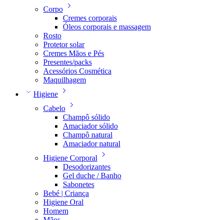
Corpo
Cremes corporais
Óleos corporais e massagem
Rosto
Protetor solar
Cremes Mãos e Pés
Presentes/packs
Acessórios Cosmética
Maquilhagem
Higiene
Cabelo
Champô sólido
Amaciador sólido
Champô natural
Amaciador natural
Higiene Corporal
Desodorizantes
Gel duche / Banho
Sabonetes
Bebé | Criança
Higiene Oral
Homem
Mãos