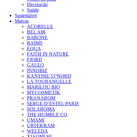
Decoração
Saúde
Sustentável
Marcas
ACORELLE
BEL AIR
BARONE
BAIMS
EQUA
FAITH IN NATURE
FJORD
GALEO
INNOBIZ
KANTINE 51ºNORD
LA TOURANGELLE
MARILOU BIO
MYCOSMETIK
PRANAROM
SERGE D’ESTEL PARIS
SOLAROMA
THE HUMBLE CO
UMAMI
URTEKRAM
WELEDA
XIAOMI HL