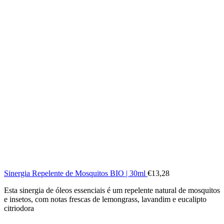
Sinergia Repelente de Mosquitos BIO | 30ml
€
13,28
Esta sinergia de óleos essenciais é um repelente natural de mosquitos
e insetos, com notas frescas de lemongrass, lavandim e eucalipto
citriodora