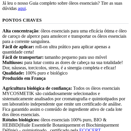
Já leu o nosso Guia completo sobre óleos essenciais? Tire as suas
dúvidas
aqui
.
PONTOS CHAVES
Alta concentração
: óleos essenciais para uma eficácia ótima e óleo
de caroço de alperce para amolecer e transportar os óleos essenciais
para a corrente sanguínea.
Fácil de aplicar:
roll-on ultra prático para aplicar apenas a
quantidade certa!
Fácil de transportar:
tamanho pequeno para uso móvel
Multiusos:
para lutar contra as dores de cabeça na sua totalidade!
Dor, náuseas, torcicolos, stress, é a sinergia completa e eficaz!
Qualidade:
100% puro e biológico
Produzido em França
Agricultura biológica de confiança:
Todos os óleos essenciais
MYCOSMETIK são cuidadosamente selecionados e
sistematicamente analisados por cromatografia e quimiotipados por
um laboratório independente que emite um certificado de análise.
Fica garantido assim o conteúdo de ingrediente ativo de cada lote
dos óleos essenciais.
Rótulos biológicos:
óleos essenciais 100% puro, BIO &
HEBBD(Huile Essentielle Botaniquement et Biochimiquement
Définie) – quimiotipado, certificado pela
ECOCERT.