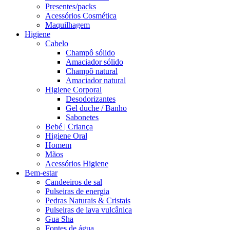
Presentes/packs
Acessórios Cosmética
Maquilhagem
Higiene
Cabelo
Champô sólido
Amaciador sólido
Champô natural
Amaciador natural
Higiene Corporal
Desodorizantes
Gel duche / Banho
Sabonetes
Bebé | Criança
Higiene Oral
Homem
Mãos
Acessórios Higiene
Bem-estar
Candeeiros de sal
Pulseiras de energia
Pedras Naturais & Cristais
Pulseiras de lava vulcânica
Gua Sha
Fontes de água