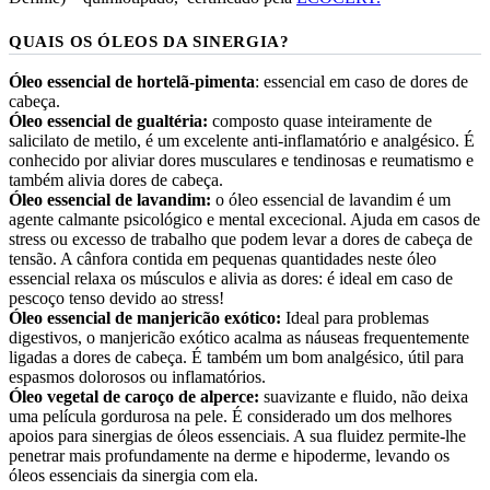
QUAIS OS ÓLEOS DA SINERGIA?
Óleo essencial de hortelã-pimenta
: essencial em caso de dores de
cabeça.
Óleo essencial de gualtéria:
composto quase inteiramente de
salicilato de metilo, é um excelente anti-inflamatório e analgésico. É
conhecido por aliviar dores musculares e tendinosas e reumatismo e
também alivia dores de cabeça.
Óleo essencial de lavandim:
o óleo essencial de lavandim é um
agente calmante psicológico e mental excecional. Ajuda em casos de
stress ou excesso de trabalho que podem levar a dores de cabeça de
tensão. A cânfora contida em pequenas quantidades neste óleo
essencial relaxa os músculos e alivia as dores: é ideal em caso de
pescoço tenso devido ao stress!
Óleo essencial de manjericão exótico:
Ideal para problemas
digestivos, o manjericão exótico acalma as náuseas frequentemente
ligadas a dores de cabeça. É também um bom analgésico, útil para
espasmos dolorosos ou inflamatórios.
Óleo vegetal de caroço de alperce:
suavizante e fluido, não deixa
uma película gordurosa na pele. É considerado um dos melhores
apoios para sinergias de óleos essenciais. A sua fluidez permite-lhe
penetrar mais profundamente na derme e hipoderme, levando os
óleos essenciais da sinergia com ela.