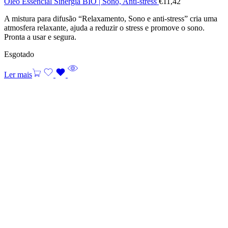
Óleo Essencial Sinergia BIO | Sono, Anti-stress
€
11,42
A mistura para difusão “Relaxamento, Sono e anti-stress” cria uma
atmosfera relaxante, ajuda a reduzir o stress e promove o sono.
Pronta a usar e segura.
Esgotado
Ler mais