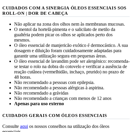
CUIDADOS COM A SINERGIA ÓLEOS ESSENCIAIS SOS
ROLL-ON | DOR DE CABEÇA
Não aplicar na zona dos olhos nem às membranas mucosas.
O mentol da hortelã-pimenta e o salicilato de metilo da
gualtéria podem picar os olhos se aplicados perto dos
mesmos.
O óleo essencial de manjericão exótico é dermocástico. A sua
dosagem e diluição foram cuidadosamente adaptadas para
garantir uma utilização segura em pequenas áreas.
O óleo essencial de lavandim pode ser alergénico: recomenda-
se testar o rolo na dobra do cotovelo e verificar a ausência de
reação cutânea (vermelhidão, inchaço, prurido) no prazo de
48 horas.
Não recomendado a pessoas com epilepsia.
Não recomendado a pessoas alérgicas à aspirina.
Não recomendado a grávidas
Não recomendado a crianças com menos de 12 anos
Apenas para uso externo
CUIDADOS GERAIS COM ÓLEOS ESSENCIAIS
Consulte
aqui
os nossos conselhos na utilização dos óleos
essenciais.