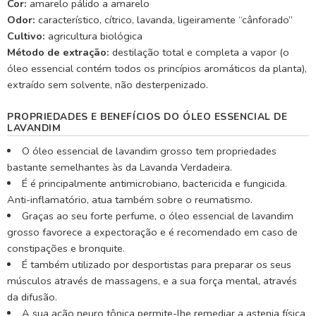
Cor:
amarelo pálido a amarelo
Odor:
característico, cítrico, lavanda, ligeiramente “cânforado”
Cultivo:
agricultura biológica
Método de extração:
destilação total e completa a vapor (o
óleo essencial contém todos os princípios aromáticos da planta),
extraído sem solvente, não desterpenizado.
PROPRIEDADES E BENEFÍCIOS DO ÓLEO ESSENCIAL DE
LAVANDIM
O óleo essencial de lavandim grosso tem propriedades
bastante semelhantes às da Lavanda Verdadeira.
É é principalmente antimicrobiano, bactericida e fungicida.
Anti-inflamatório, atua também sobre o reumatismo.
Graças ao seu forte perfume, o óleo essencial de lavandim
grosso favorece a expectoração e é recomendado em caso de
constipações e bronquite.
É também utilizado por desportistas para preparar os seus
músculos através de massagens, e a sua força mental, através
da difusão.
A sua ação neuro tônica permite-lhe remediar a astenia física