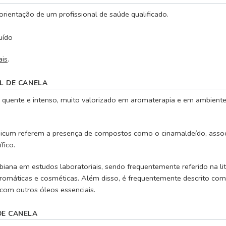
 orientação de um profissional de saúde qualificado.
uído
ais
.
L DE CANELA
 quente e intenso, muito valorizado em aromaterapia e em ambient
cum referem a presença de compostos como o cinamaldeído, associad
fico.
ana em estudos laboratoriais, sendo frequentemente referido na liter
romáticas e cosméticas. Além disso, é frequentemente descrito co
com outros óleos essenciais.
DE CANELA