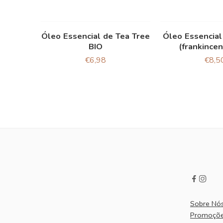
Óleo Essencial de Tea Tree
Óleo Essencial
BIO
(frankince
€
6,98
€
8,5
Sobre Nó
Promoçõ