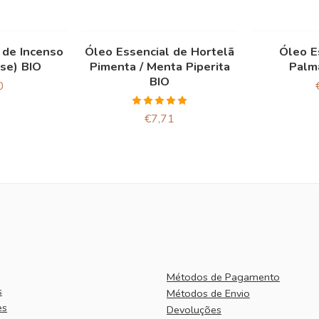
 de Incenso
Óleo Essencial de Hortelã
Óleo E
nse) BIO
Pimenta / Menta Piperita
Palm
BIO
0
Avaliação
€
7,71
5.00
de 5
Métodos de Pagamento
s
Métodos de Envio
es
Devoluções