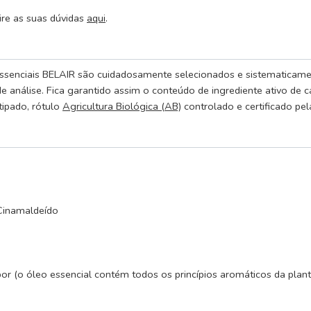
ire as suas dúvidas
aqui
.
senciais BELAIR são cuidadosamente selecionados e sistematicamen
 análise. Fica garantido assim o conteúdo de ingrediente ativo de c
ipado, rótulo
Agricultura Biológica (AB)
controlado e certificado pe
Cinamaldeído
or (o óleo essencial contém todos os princípios aromáticos da plant