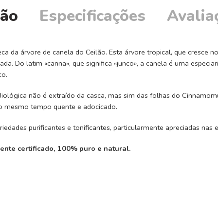
ção
Especificações
Avalia
a da árvore de canela do Ceilão. Esta árvore tropical, que cresce no
da. Do latim «canna», que significa «junco», a canela é uma especiari
co.
 Biológica não é extraído da casca, mas sim das folhas do Cinnamom
 ao mesmo tempo quente e adocicado.
edades purificantes e tonificantes, particularmente apreciadas nas e
ente certificado, 100% puro e natural.