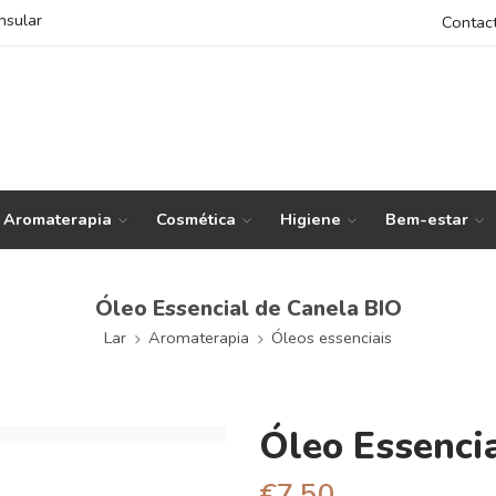
nsular
Contac
Aromaterapia
Cosmética
Higiene
Bem-estar
Óleo Essencial de Canela BIO
Lar
Aromaterapia
Óleos essenciais
Óleo Essenci
€
7,50