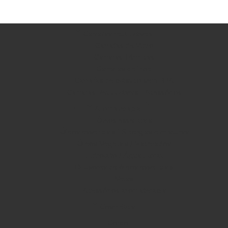
Garrafas reutilizáveis
Garrafas de Vidro
Garrafas Térmicas
Garrafas de Inox
Garrafas de plástico sem BPA
Garrafas Reutilizáveis | Acessórios
Aromaterapia
Óleos essenciais
Óleos essenciais | Sinergias e misturas
Óleos Vegetais / Macerados
Hidrolato / Água Floral
Difusores de óleos essenciais
Velas
Acessórios aromaterapia
Cosmética
Corpo