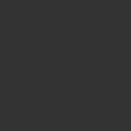
Cremes corporais
Óleos corporais e massagem
Rosto
Protetor solar
Cremes Mãos e Pés
Presentes/packs
Acessórios Cosmética
Maquilhagem
Higiene
Cabelo
Champô sólido
Amaciador sólido
Champô natural
Amaciador natural
Higiene Corporal
Desodorizantes
Gel duche / Banho
Sabonetes