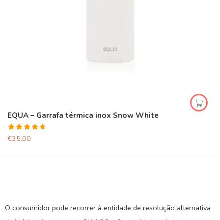
EQUA – Garrafa térmica inox Snow White
Avaliação
€
35,00
4.67
de 5
O consumidor pode recorrer à entidade de resolução alternativa