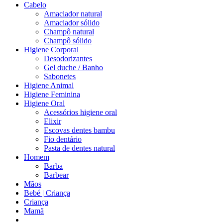
Cabelo
Amaciador natural
Amaciador sólido
Champô natural
Champô sólido
Higiene Corporal
Desodorizantes
Gel duche / Banho
Sabonetes
Higiene Animal
Higiene Feminina
Higiene Oral
Acessórios higiene oral
Elixir
Escovas dentes bambu
Fio dentário
Pasta de dentes natural
Homem
Barba
Barbear
Mãos
Bebé | Criança
Criança
Mamã