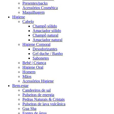
Presentes/packs
Acessórios Cosmética
Maquilhagem
Higiene
Cabelo
Champô sólido
Amaciador sólido
Champô natural
Amaciador natural
Higiene Corporal
Desodorizantes
Gel duche / Banho
Sabonetes
Bebé | Criança
Higiene Oral
Homem
Mãos
Acessórios Higiene
Bem-estar
Candeeiros de sal
Pulseiras de energia
Pedras Naturais & Cristais
Pulseiras de lava vulcânica
Gua Sha
Fontes de água