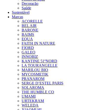
Decoração
Saúde
Sustentável
Marcas
ACORELLE
BEL AIR
BARONE
BAIMS
EQUA
FAITH IN NATURE
FJORD
GALEO
INNOBIZ
KANTINE 51ºNORD
LA TOURANGELLE
MARILOU BIO
MYCOSMETIK
PRANAROM
SERGE D’ESTEL PARIS
SOLAROMA
THE HUMBLE CO
UMAMI
URTEKRAM
WELEDA
XIAOMI HL