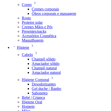
Corpo
Cremes corporais
Óleos corporais e massagem
Rosto
Protetor solar
Cremes Mãos e Pés
Presentes/packs
Acessórios Cosmética
Maquilhagem
Higiene
Cabelo
Champô sólido
Amaciador sólido
Champô natural
Amaciador natural
Higiene Corporal
Desodorizantes
Gel duche / Banho
Sabonetes
Bebé | Criança
Higiene Oral
Homem
Mãos