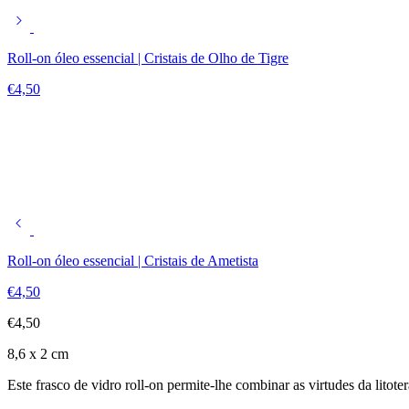
Roll-on óleo essencial | Cristais de Olho de Tigre
€
4,50
Roll-on óleo essencial | Cristais de Ametista
€
4,50
€
4,50
8,6 x 2 cm
Este frasco de vidro roll-on permite-lhe combinar as virtudes da litot