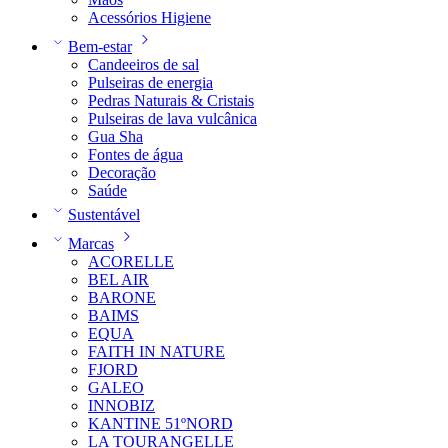
Acessórios Higiene
Bem-estar
Candeeiros de sal
Pulseiras de energia
Pedras Naturais & Cristais
Pulseiras de lava vulcânica
Gua Sha
Fontes de água
Decoração
Saúde
Sustentável
Marcas
ACORELLE
BEL AIR
BARONE
BAIMS
EQUA
FAITH IN NATURE
FJORD
GALEO
INNOBIZ
KANTINE 51ºNORD
LA TOURANGELLE