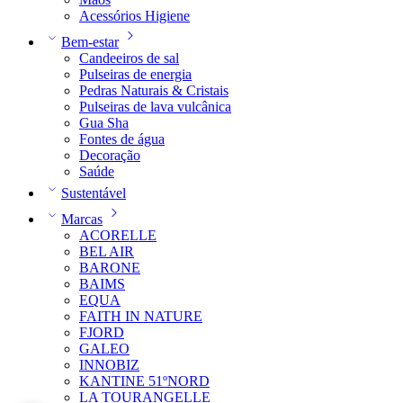
Acessórios Higiene
Bem-estar
Candeeiros de sal
Pulseiras de energia
Pedras Naturais & Cristais
Pulseiras de lava vulcânica
Gua Sha
Fontes de água
Decoração
Saúde
Sustentável
Marcas
ACORELLE
BEL AIR
BARONE
BAIMS
EQUA
FAITH IN NATURE
FJORD
GALEO
INNOBIZ
KANTINE 51ºNORD
LA TOURANGELLE