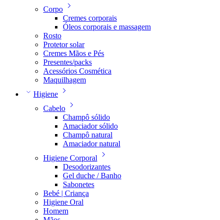
Corpo
Cremes corporais
Óleos corporais e massagem
Rosto
Protetor solar
Cremes Mãos e Pés
Presentes/packs
Acessórios Cosmética
Maquilhagem
Higiene
Cabelo
Champô sólido
Amaciador sólido
Champô natural
Amaciador natural
Higiene Corporal
Desodorizantes
Gel duche / Banho
Sabonetes
Bebé | Criança
Higiene Oral
Homem
Mãos