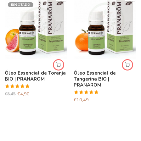
ESGOTADO
Óleo Essencial de Toranja
Óleo Essencial de
BIO | PRANAROM
Tangerina BIO |
PRANAROM
Avaliação
€
4,90
€
8,45
5.00
de 5
Avaliação
€
10,49
5.00
de 5