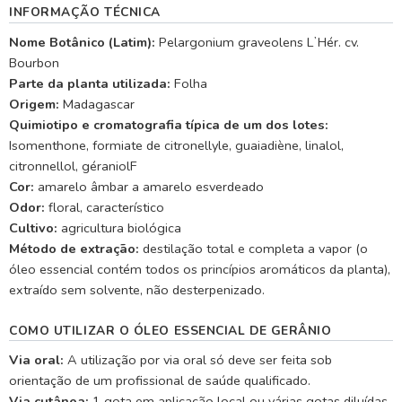
INFORMAÇÃO TÉCNICA
Nome Botânico (Latim):
Pelargonium graveolens LʼHér. cv.
Bourbon
Parte da planta utilizada:
Folha
Origem:
Madagascar
Quimiotipo e cromatografia típica de um dos lotes:
Isomenthone, formiate de citronellyle, guaiadiène, linalol,
citronnellol, géraniolF
Cor:
amarelo âmbar a amarelo esverdeado
Odor:
floral, característico
Cultivo:
agricultura biológica
Método de extração:
destilação total e completa a vapor (o
óleo essencial contém todos os princípios aromáticos da planta),
extraído sem solvente, não desterpenizado.
COMO UTILIZAR O ÓLEO ESSENCIAL DE GERÂNIO
Via oral:
A utilização por via oral só deve ser feita sob
orientação de um profissional de saúde qualificado.
Via cutânea:
1 gota em aplicação local ou várias gotas diluídas