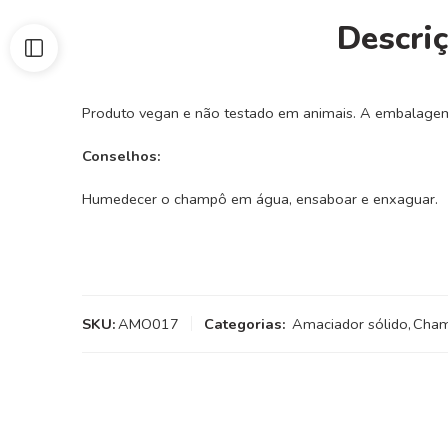
Descri
Produto vegan e não testado em animais. A embalagem é
Conselhos:
Humedecer o champô em água, ensaboar e enxaguar.
SKU:
AMO017
Categorias:
Amaciador sólido
,
Cham