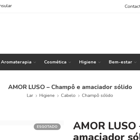
nsular
Contac
Aromaterapia
Cosmética
Higiene
Bem-estar
AMOR LUSO – Champô e amaciador sólido
Lar
Higiene
Cabelo
Champô sólido
AMOR LUSO 
ESGOTADO
amaciador só