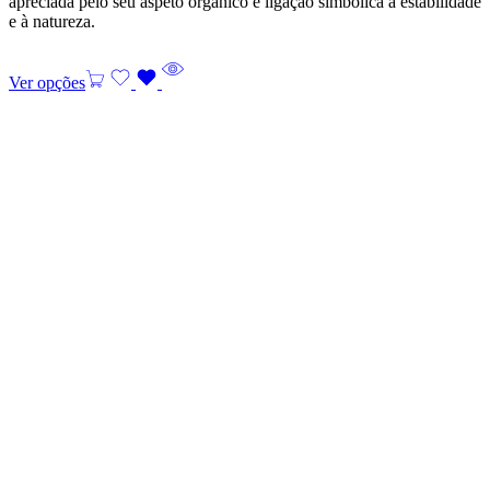
apreciada pelo seu aspeto orgânico e ligação simbólica à estabilidade
e à natureza.
Ver opções