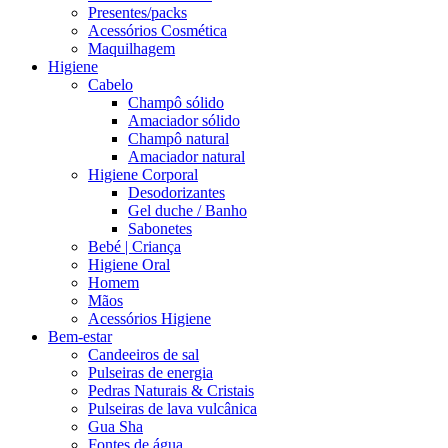
Presentes/packs
Acessórios Cosmética
Maquilhagem
Higiene
Cabelo
Champô sólido
Amaciador sólido
Champô natural
Amaciador natural
Higiene Corporal
Desodorizantes
Gel duche / Banho
Sabonetes
Bebé | Criança
Higiene Oral
Homem
Mãos
Acessórios Higiene
Bem-estar
Candeeiros de sal
Pulseiras de energia
Pedras Naturais & Cristais
Pulseiras de lava vulcânica
Gua Sha
Fontes de água