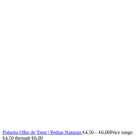
Pulseira Olho de Tigre | Pedras Naturais
€
4,50
–
€
6,00
Price range:
€4,50 through €6,00