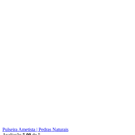
Pulseira Ametista | Pedras Naturais
Avaliação
5.00
de 5