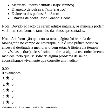
Materiais: Pedras naturais (Jaspe Branco)
Diâmetro da pulseira: 7cm (elástico)
Diâmetro das pedras: 6 – 8 mm
Chakras da pedra Jaspe Branco: Coroa
Nota: Devido ao facto de serem artigos naturais, os minerais podem
variar em cor, forma e tamanho das fotos apresentadas.
Nota: A informação que consta nesta página foi retirada de
bibliografia no campo de litoterapia, que é uma prática holística
ancestral destinada a melhorar o bem-estar. A litoterapia (terapia
através das pedras) não substitui de forma alguma os conhecimentos
médicos, pelo que, se sofre de algum problema de saúde,
aconselhamos vivamente que consulte um médico.
0.00
0 avaliações
0
5
0
4
0
3
0
2
0
1
Obrigado!
Sua avaliação foi enviada