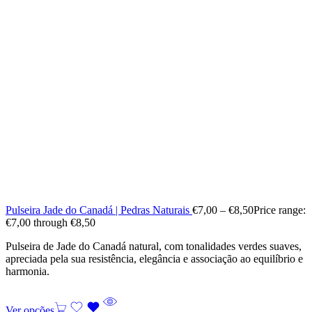
Pulseira Jade do Canadá | Pedras Naturais
€
7,00
–
€
8,50
Price range:
€7,00 through €8,50
Pulseira de Jade do Canadá natural, com tonalidades verdes suaves,
apreciada pela sua resistência, elegância e associação ao equilíbrio e
harmonia.
Ver opções