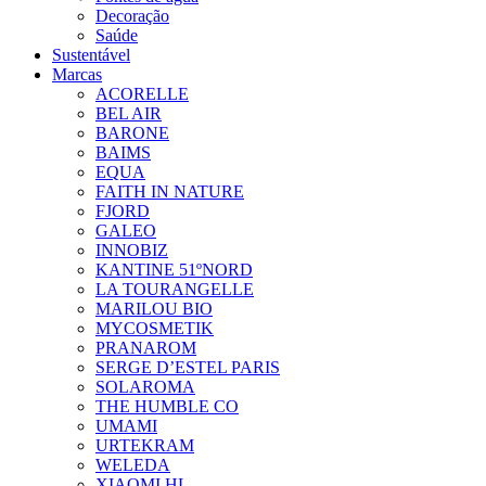
Decoração
Saúde
Sustentável
Marcas
ACORELLE
BEL AIR
BARONE
BAIMS
EQUA
FAITH IN NATURE
FJORD
GALEO
INNOBIZ
KANTINE 51ºNORD
LA TOURANGELLE
MARILOU BIO
MYCOSMETIK
PRANAROM
SERGE D’ESTEL PARIS
SOLAROMA
THE HUMBLE CO
UMAMI
URTEKRAM
WELEDA
XIAOMI HL