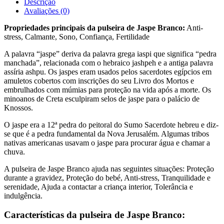
Descrição
Avaliações (0)
Propriedades principais da pulseira de Jaspe Branco:
Anti-
stress, Calmante, Sono, Confiança, Fertilidade
A palavra “jaspe” deriva da palavra grega iaspi que significa “pedra
manchada”, relacionada com o hebraico jashpeh e a antiga palavra
assíria ashpu. Os jaspes eram usados pelos sacerdotes egípcios em
amuletos cobertos com inscrições do seu Livro dos Mortos e
embrulhados com múmias para proteção na vida após a morte. Os
minoanos de Creta esculpiram selos de jaspe para o palácio de
Knossos.
O jaspe era a 12ª pedra do peitoral do Sumo Sacerdote hebreu e diz-
se que é a pedra fundamental da Nova Jerusalém. Algumas tribos
nativas americanas usavam o jaspe para procurar água e chamar a
chuva.
A pulseira de Jaspe Branco ajuda nas seguintes situações: Proteção
durante a gravidez, Proteção do bebé, Anti-stress, Tranquilidade e
serenidade, Ajuda a contactar a criança interior, Tolerância e
indulgência.
Características da pulseira de Jaspe Branco: