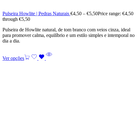
Pulseira Howlite | Pedras Naturais
€
4,50
–
€
5,50
Price range: €4,50
through €5,50
Pulseira de Howlite natural, de tom branco com veios cinza, ideal
para promover calma, equilíbrio e um estilo simples e intemporal no
dia a dia.
Ver opções