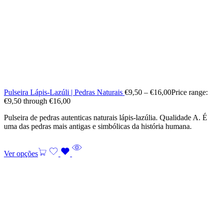
Pulseira Lápis-Lazúli | Pedras Naturais
€
9,50
–
€
16,00
Price range:
€9,50 through €16,00
Pulseira de pedras autenticas naturais lápis-lazúlia. Qualidade A. É
uma das pedras mais antigas e simbólicas da história humana.
Ver opções