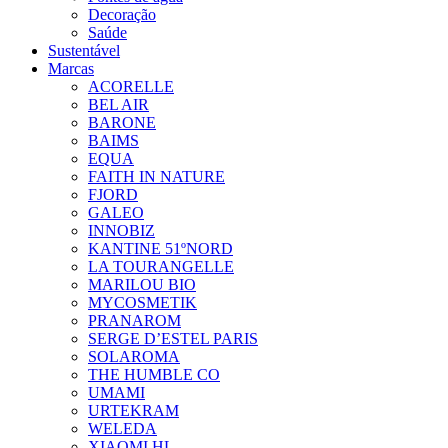
Decoração
Saúde
Sustentável
Marcas
ACORELLE
BEL AIR
BARONE
BAIMS
EQUA
FAITH IN NATURE
FJORD
GALEO
INNOBIZ
KANTINE 51ºNORD
LA TOURANGELLE
MARILOU BIO
MYCOSMETIK
PRANAROM
SERGE D’ESTEL PARIS
SOLAROMA
THE HUMBLE CO
UMAMI
URTEKRAM
WELEDA
XIAOMI HL