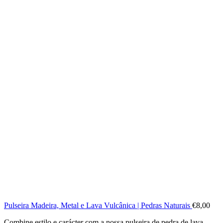
Pulseira Madeira, Metal e Lava Vulcânica | Pedras Naturais
€
8,00
Combine estilo e carácter com a nossa pulseira de pedra de lava