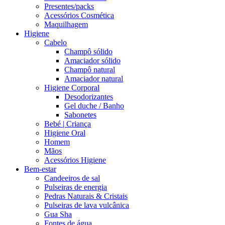
Presentes/packs
Acessórios Cosmética
Maquilhagem
Higiene
Cabelo
Champô sólido
Amaciador sólido
Champô natural
Amaciador natural
Higiene Corporal
Desodorizantes
Gel duche / Banho
Sabonetes
Bebé | Criança
Higiene Oral
Homem
Mãos
Acessórios Higiene
Bem-estar
Candeeiros de sal
Pulseiras de energia
Pedras Naturais & Cristais
Pulseiras de lava vulcânica
Gua Sha
Fontes de água