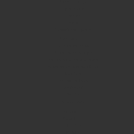
Bebé | Criança
Higiene Oral
Homem
Mãos
Acessórios Higiene
Bem-estar
Candeeiros de sal
Pulseiras de energia
Pedras Naturais & Cristais
Pulseiras de lava vulcânica
Gua Sha
Fontes de água
Decoração
Saúde
Sustentável
Marcas
ACORELLE
BEL AIR
BARONE