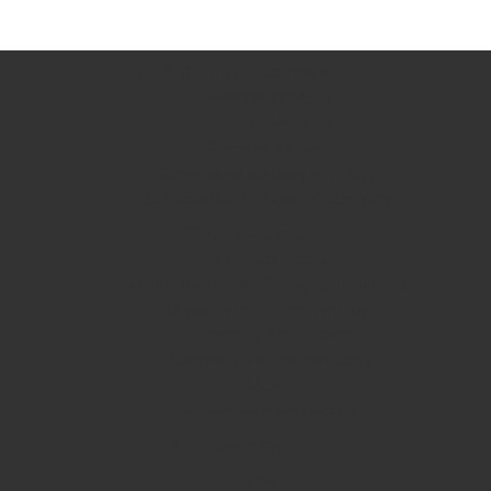
Garrafas reutilizáveis
Garrafas de Vidro
Garrafas Térmicas
Garrafas de Inox
Garrafas de plástico sem BPA
Garrafas Reutilizáveis | Acessórios
Aromaterapia
Óleos essenciais
Óleos essenciais | Sinergias e misturas
Óleos Vegetais / Macerados
Hidrolato / Água Floral
Difusores de óleos essenciais
Velas
Acessórios aromaterapia
Cosmética
Corpo