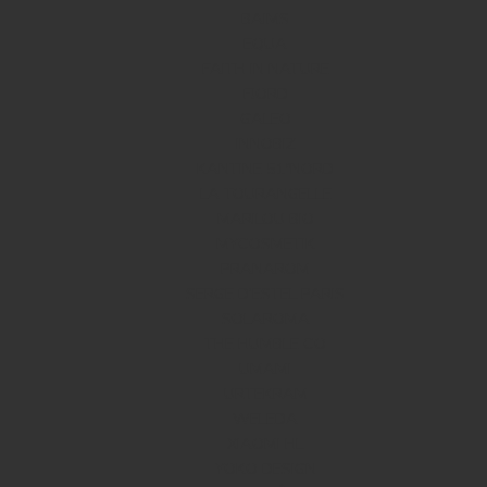
BAIMS
EQUA
FAITH IN NATURE
FJORD
GALEO
INNOBIZ
KANTINE 51ºNORD
LA TOURANGELLE
MARILOU BIO
MYCOSMETIK
PRANAROM
SERGE D’ESTEL PARIS
SOLAROMA
THE HUMBLE CO
UMAMI
URTEKRAM
WELEDA
XIAOMI HL
YOKO DESIGN