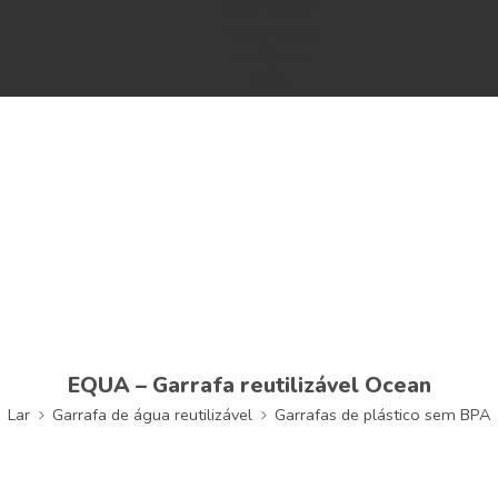
ZEN ARÔME
AMOR LUSO
BAREAYA
AVRIL
EQUA – Garrafa reutilizável Ocean
Lar
Garrafa de água reutilizável
Garrafas de plástico sem BPA