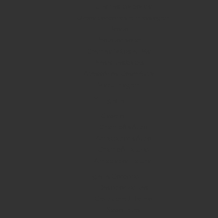
Cremes corporais
Óleos corporais e massagem
Rosto
Protetor solar
Cremes Mãos e Pés
Presentes/packs
Acessórios Cosmética
Maquilhagem
Higiene
Cabelo
Champô sólido
Amaciador sólido
Champô natural
Amaciador natural
Higiene Corporal
Desodorizantes
Gel duche / Banho
Sabonetes