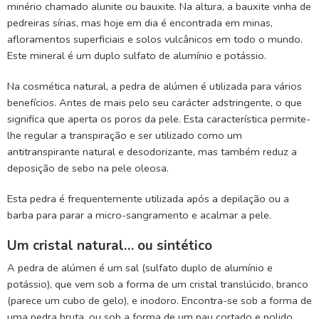
minério chamado alunite ou bauxite. Na altura, a bauxite vinha de
pedreiras sírias, mas hoje em dia é encontrada em minas,
afloramentos superficiais e solos vulcânicos em todo o mundo.
Este mineral é um duplo sulfato de alumínio e potássio.
Na cosmética natural, a pedra de alúmen é utilizada para vários
benefícios. Antes de mais pelo seu carácter adstringente, o que
significa que aperta os poros da pele. Esta característica permite-
lhe regular a transpiração e ser utilizado como um
antitranspirante natural e desodorizante, mas também reduz a
deposição de sebo na pele oleosa.
Esta pedra é frequentemente utilizada após a depilação ou a
barba para parar a micro-sangramento e acalmar a pele.
Um cristal natural… ou sintético
A pedra de alúmen é um sal (sulfato duplo de alumínio e
potássio), que vem sob a forma de um cristal translúcido, branco
(parece um cubo de gelo), e inodoro. Encontra-se sob a forma de
uma pedra bruta, ou sob a forma de um pau cortado e polido,