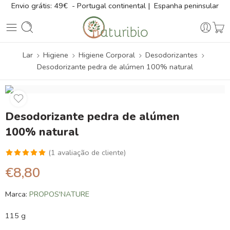
Envio grátis: 49€ - Portugal continental | Espanha peninsular
Lar
Higiene
Higiene Corporal
Desodorizantes
Desodorizante pedra de alúmen 100% natural
Desodorizante pedra de alúmen
100% natural
(
1
avaliação de cliente)
Classificado
1
€
8,80
com
5.00
em 5 com
Marca:
PROPOS'NATURE
base em
classificação
115 g
de cliente